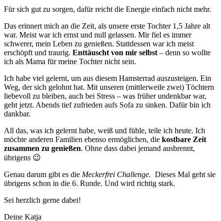
Für sich gut zu sorgen, dafür reicht die Energie einfach nicht mehr.
Das erinnert mich an die Zeit, als unsere erste Tochter 1,5 Jahre alt
war. Meist war ich ernst und null gelassen. Mir fiel es immer
schwerer, mein Leben zu genießen. Stattdessen war ich meist
erschöpft und traurig.
Enttäuscht von mir selbst
– denn so wollte
ich als Mama für meine Tochter nicht sein.
Ich habe viel gelernt, um aus diesem Hamsterrad auszusteigen. Ein
Weg, der sich gelohnt hat. Mit unseren (mittlerweile zwei) Töchtern
liebevoll zu bleiben, auch bei Stress – was früher undenkbar war,
geht jetzt. Abends tief zufrieden aufs Sofa zu sinken. Dafür bin ich
dankbar.
All das, was ich gelernt habe, weiß und fühle, teile ich heute. Ich
möchte anderen Familien ebenso ermöglichen, die
kostbare Zeit
zusammen zu genießen
. Ohne dass dabei jemand ausbrennt,
übrigens 😉
Genau darum gibt es die
Meckerfrei Challenge.
Dieses Mal geht sie
übrigens schon in die 6. Runde. Und wird richtig stark.
Sei herzlich gerne dabei!
Deine Katja