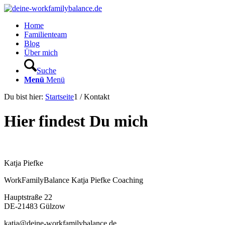
Home
Familienteam
Blog
Über mich
Suche
Menü
Menü
Du bist hier:
Startseite
1
/
Kontakt
Hier findest Du mich
Katja Piefke
WorkFamilyBalance Katja Piefke Coaching
Hauptstraße 22
DE-21483 Gülzow
katja@deine-workfamilybalance.de