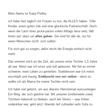
Mein Name ist Katja Piefke,
ich habe fast täglich mit Frauen zu tun, die ALLES haben. Tolle
Kinder, einen guten Job und eine glückliche Partnerschaft. Doch
wenn der Lärm ihres picke-packe vollen Alltags leise wird, fällt
ihnen auf, dass sie
alles geben
. Sie sind für alle da, nur für
einen Menschen nicht: sich selbst.
Für sich gut zu sorgen, dafür reicht die Energie einfach nicht
mehr.
Das erinnert mich an die Zeit, als unsere erste Tochter 1,5 Jahre
alt war. Meist war ich ernst und null gelassen. Mir fiel es immer
schwerer, mein Leben zu genießen. Stattdessen war ich meist
erschöpft und traurig.
Enttäuscht von mir selbst
– denn so
wollte ich als Mama für meine Tochter nicht sein.
Ich habe viel gelernt, um aus diesem Hamsterrad auszusteigen.
Ein Weg, der sich gelohnt hat. Mit unseren (mittlerweile zwei)
Töchtern liebevoll zu bleiben, auch bei Stress – was früher
undenkbar war, geht jetzt. Abends tief zufrieden aufs Sofa zu