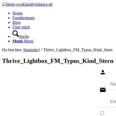
Home
Familienteam
Blog
Über mich
Suche
Menü
Menü
Du bist hier:
Startseite
1
/
Thrive_Lightbox_FM_Typus_Kind_Stern
Thrive_Lightbox_FM_Typus_Kind_Stern