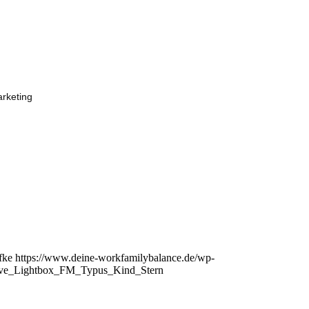
arketing
fke
https://www.deine-workfamilybalance.de/wp-
ive_Lightbox_FM_Typus_Kind_Stern