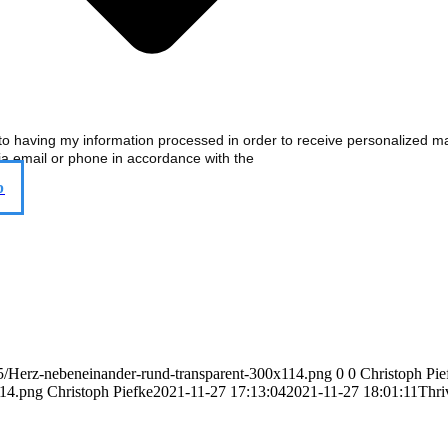
 to having my information processed in order to receive personalized m
ia email or phone in accordance with the
p
5/Herz-nebeneinander-rund-transparent-300x114.png
0
0
Christoph Pie
114.png
Christoph Piefke
2021-11-27 17:13:04
2021-11-27 18:01:11
Thr