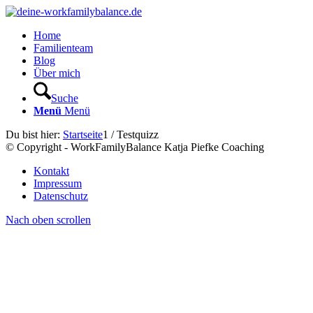
Home
Familienteam
Blog
Über mich
Suche
Menü
Menü
Du bist hier:
Startseite
1
/
Testquizz
© Copyright - WorkFamilyBalance Katja Piefke Coaching
Kontakt
Impressum
Datenschutz
Nach oben scrollen