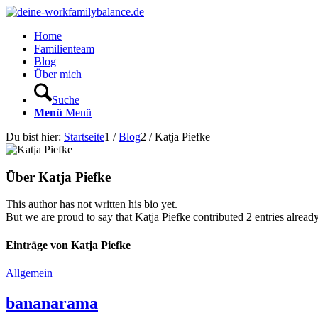
Home
Familienteam
Blog
Über mich
Suche
Menü
Menü
Du bist hier:
Startseite
1
/
Blog
2
/
Katja Piefke
Über
Katja Piefke
This author has not written his bio yet.
But we are proud to say that
Katja Piefke
contributed 2 entries already
Einträge von Katja Piefke
Allgemein
bananarama